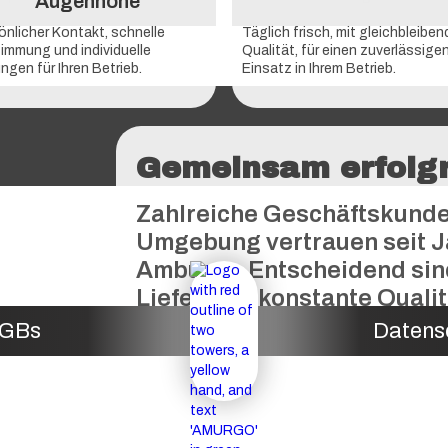
Augenhöhe
önlicher Kontakt, schnelle
Täglich frisch, mit gleichbleiben
immung und individuelle
Qualität, für einen zuverlässige
ngen für Ihren Betrieb.
Einsatz in Ihrem Betrieb.
Gemeinsam erfolg
Zahlreiche Geschäftskund
Umgebung vertrauen seit J
Amburgo.Entscheidend sind 
Lieferung, konstante Qualit
Zusammenarbeit.
GBs
Datens